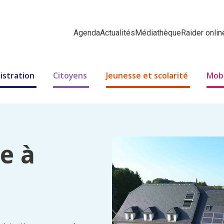
Agenda
Actualités
Médiathèque
Raider onlin
istration
Citoyens
Jeunesse et scolarité
Mobi
e à