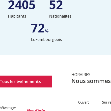
2405
52
Habitants
Nationalités
72
%
Luxembourgeois
HORAIRES
Nous sommes 
Tous les évènements
Ouvert
Sur r
Héiwenger
Plus d'info