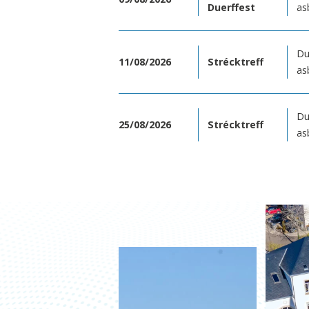
Duerffest
as
Du
11/08/2026
Strécktreff
as
Du
25/08/2026
Strécktreff
as