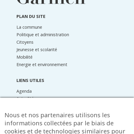
de
page
PLAN DU SITE
La commune
Politique et administration
Citoyens
Jeunesse et scolarité
Mobilité
Energie et environnement
LIENS UTILES
Agenda
Actualités
Médiathèque
Raider online
Nous et nos partenaires utilisons les
Formulaires
informations collectées par le biais de
Faq
cookies et de technologies similaires pour