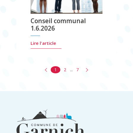
Conseil communal
1.6.2026
Lire l'article
1
2
...
7
Informations
du
pied