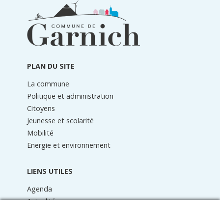
Informations
du
pied
de
page
PLAN DU SITE
La commune
Politique et administration
Citoyens
Jeunesse et scolarité
Mobilité
Energie et environnement
LIENS UTILES
Agenda
Actualités
Médiathèque