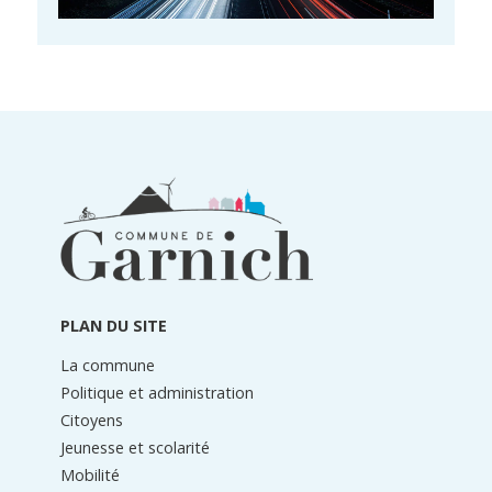
Informations
du
pied
de
page
PLAN DU SITE
La commune
Politique et administration
Citoyens
Jeunesse et scolarité
Mobilité