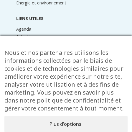
Energie et environnement
LIENS UTILES
Agenda
Actualités
Médiathèque
Raider online
Nous et nos partenaires utilisons les
Formulaires
informations collectées par le biais de
Faq
cookies et de technologies similaires pour
Contact
améliorer votre expérience sur notre site,
analyser votre utilisation et à des fins de
CONTACT
marketing. Vous pouvez en savoir plus
15 Rue de l’École
dans notre politique de confidentialité et
L-8353 Garnich
gérer votre consentement à tout moment.
38 00 19 1
info@garnich.lu
Plus d'options
Facebook
Instagram