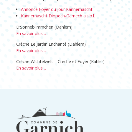
Annonce Foyer du jour Kannernascht
Kannernascht Dippech-Garnech a.s.b.l.
D’Sonneblimmchen (Dahlem)
En savoir plus…
Crèche Le Jardin Enchanté (Dahlem)
En savoir plus…
Crèche Wichtelwelt – Crèche et Foyer (Kahler)
En savoir plus…
Informations
du
pied