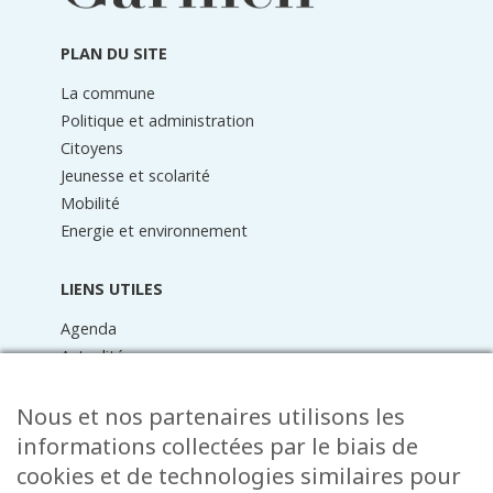
de
page
PLAN DU SITE
La commune
Politique et administration
Citoyens
Jeunesse et scolarité
Mobilité
Energie et environnement
LIENS UTILES
Agenda
Actualités
Médiathèque
Raider online
Nous et nos partenaires utilisons les
Formulaires
informations collectées par le biais de
Faq
cookies et de technologies similaires pour