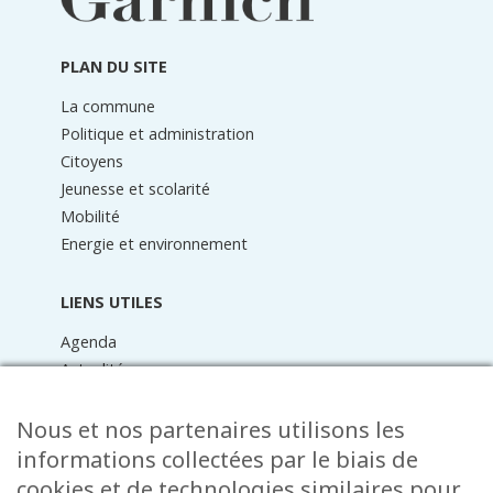
de
page
PLAN DU SITE
La commune
Politique et administration
Citoyens
Jeunesse et scolarité
Mobilité
Energie et environnement
LIENS UTILES
Agenda
Actualités
Médiathèque
Raider online
Nous et nos partenaires utilisons les
Formulaires
informations collectées par le biais de
Faq
cookies et de technologies similaires pour