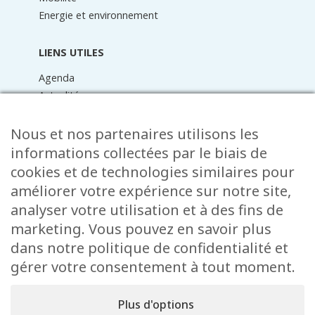
Energie et environnement
LIENS UTILES
Agenda
Actualités
Médiathèque
Raider online
Nous et nos partenaires utilisons les
Formulaires
informations collectées par le biais de
Faq
cookies et de technologies similaires pour
Contact
améliorer votre expérience sur notre site,
analyser votre utilisation et à des fins de
CONTACT
marketing. Vous pouvez en savoir plus
15 Rue de l’École
dans notre politique de confidentialité et
L-8353 Garnich
gérer votre consentement à tout moment.
38 00 19 1
info@garnich.lu
Plus d'options