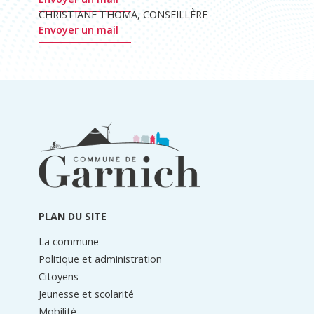
CHRISTIANE THOMA, CONSEILLÈRE
Envoyer un mail
Informations
du
pied
de
page
PLAN DU SITE
La commune
Politique et administration
Citoyens
Jeunesse et scolarité
Mobilité