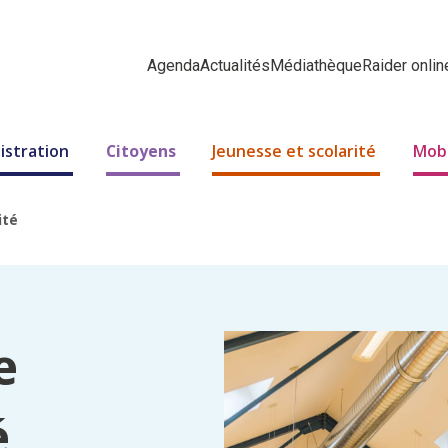
Agenda
Actualités
Médiathèque
Raider onlin
istration
Citoyens
Jeunesse et scolarité
Mobi
ité
e
é