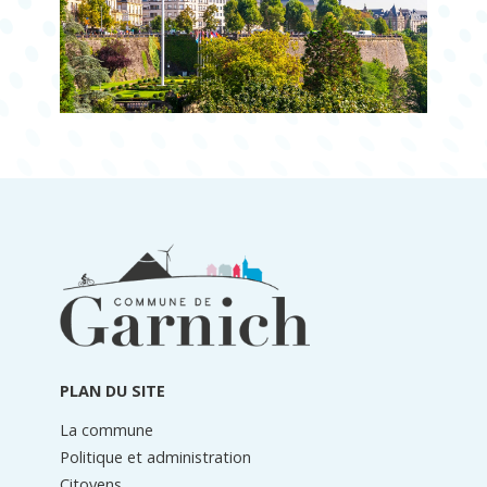
Informations
du
pied
de
page
PLAN DU SITE
La commune
Politique et administration
Citoyens