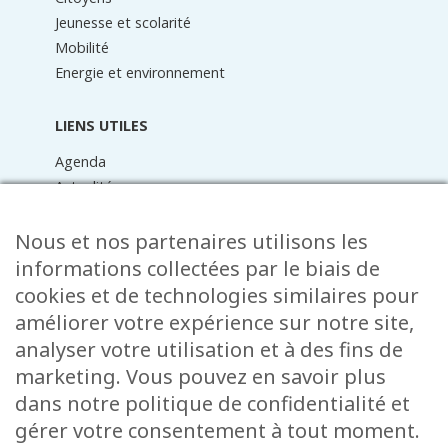
Jeunesse et scolarité
Mobilité
Energie et environnement
LIENS UTILES
Agenda
Actualités
Médiathèque
Raider online
Nous et nos partenaires utilisons les
Formulaires
informations collectées par le biais de
Faq
cookies et de technologies similaires pour
Contact
améliorer votre expérience sur notre site,
analyser votre utilisation et à des fins de
CONTACT
marketing. Vous pouvez en savoir plus
15 Rue de l’École
dans notre politique de confidentialité et
L-8353 Garnich
gérer votre consentement à tout moment.
38 00 19 1