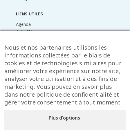
LIENS UTILES
Agenda
Actualités
Médiathèque
Raider online
Nous et nos partenaires utilisons les
Formulaires
informations collectées par le biais de
Faq
cookies et de technologies similaires pour
Contact
améliorer votre expérience sur notre site,
analyser votre utilisation et à des fins de
CONTACT
marketing. Vous pouvez en savoir plus
15 Rue de l’École
dans notre politique de confidentialité et
L-8353 Garnich
gérer votre consentement à tout moment.
38 00 19 1
info@garnich.lu
Plus d'options
Facebook
Instagram