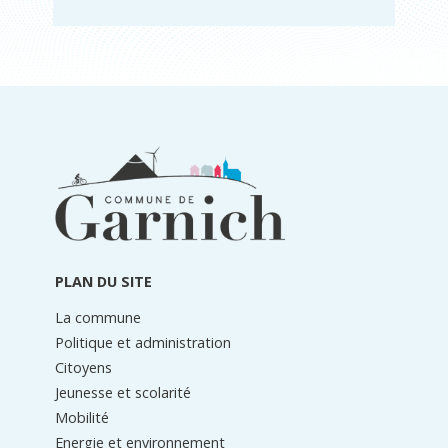
Informations
du
pied
de
page
PLAN DU SITE
La commune
Politique et administration
Citoyens
Jeunesse et scolarité
Mobilité
Energie et environnement