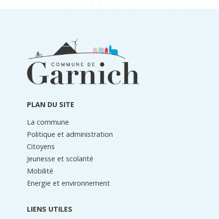
Informations
du
pied
de
page
PLAN DU SITE
La commune
Politique et administration
Citoyens
Jeunesse et scolarité
Mobilité
Energie et environnement
LIENS UTILES