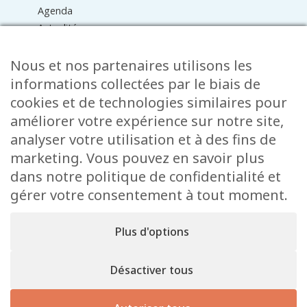
Agenda
Actualités
Médiathèque
Raider online
Nous et nos partenaires utilisons les
Formulaires
informations collectées par le biais de
Faq
cookies et de technologies similaires pour
Contact
améliorer votre expérience sur notre site,
analyser votre utilisation et à des fins de
CONTACT
marketing. Vous pouvez en savoir plus
15 Rue de l’École
dans notre politique de confidentialité et
L-8353 Garnich
gérer votre consentement à tout moment.
38 00 19 1
info@garnich.lu
Plus d'options
Facebook
Instagram
Désactiver tous
Mentions
Tous droits de reproduction et de diffusion
légales