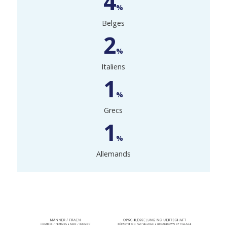
4
%
Belges
2
%
Italiens
1
%
Grecs
1
%
Allemands