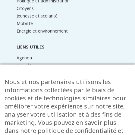
Politique et administration
Citoyens
Jeunesse et scolarité
Mobilité
Energie et environnement
LIENS UTILES
Agenda
Actualités
Médiathèque
Raider online
Nous et nos partenaires utilisons les
Formulaires
informations collectées par le biais de
Faq
cookies et de technologies similaires pour
Contact
améliorer votre expérience sur notre site,
analyser votre utilisation et à des fins de
CONTACT
marketing. Vous pouvez en savoir plus
15 Rue de l’École
dans notre politique de confidentialité et