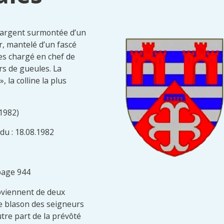
d’argent surmontée d’un
r, mantelé d’un fascé
ces chargé en chef de
urs de gueules. La
, la colline la plus
(1982)
du : 18.08.1982
page 944
oviennent de deux
le blason des seigneurs
utre part de la prévôté