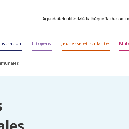
Agenda
Actualités
Médiathèque
Raider onlin
nistration
Citoyens
Jeunesse et scolarité
Mobi
ommunales
s
les