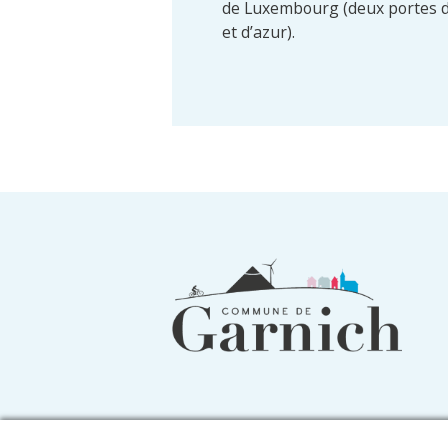
de Luxembourg (deux portes de
et d’azur).
Informations
du
pied
de
page