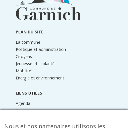
du
pied
de
page
PLAN DU SITE
La commune
Politique et administration
Citoyens
Jeunesse et scolarité
Mobilité
Energie et environnement
LIENS UTILES
Agenda
Actualités
Médiathèque
Raider online
Nous et nos partenaires utilisons les