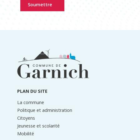
Soumettre
Informations
du
pied
de
page
PLAN DU SITE
La commune
Politique et administration
Citoyens
Jeunesse et scolarité
Mobilité