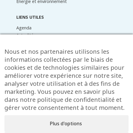
Energie et environnement
LIENS UTILES
Agenda
Actualités
Médiathèque
Raider online
Nous et nos partenaires utilisons les
Formulaires
informations collectées par le biais de
Faq
cookies et de technologies similaires pour
Contact
améliorer votre expérience sur notre site,
analyser votre utilisation et à des fins de
CONTACT
marketing. Vous pouvez en savoir plus
15 Rue de l’École
dans notre politique de confidentialité et
L-8353 Garnich
gérer votre consentement à tout moment.
38 00 19 1
info@garnich.lu
Plus d'options
Facebook
Instagram