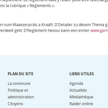
ns la rubrique « Règlements ».
oun vum Waasserpräis a Kraaft. D’Detailer zu dësem Thema g
verdeelt gëtt. D’Reglement heizou kann een ënner
www.garn
PLAN DU SITE
LIENS UTILES
La commune
Agenda
Politique et
Actualités
administration
Médiathèque
Citoyens
Raider online