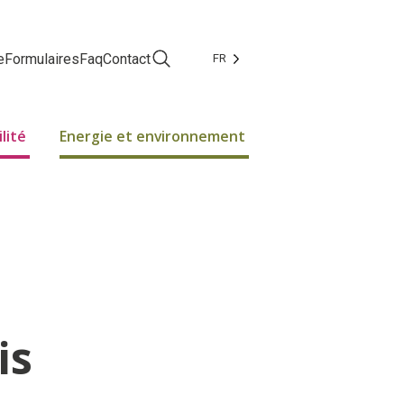
e
Formulaires
Faq
Contact
FR
Facebook
Instagram
lité
Energie et environnement
is