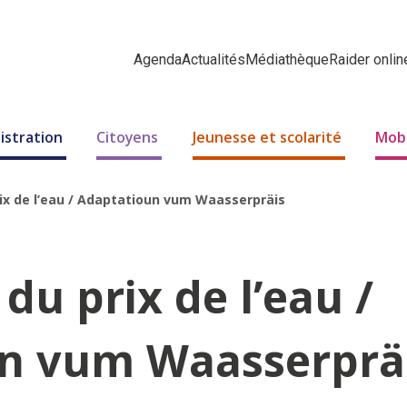
Agenda
Actualités
Médiathèque
Raider onlin
istration
Citoyens
Jeunesse et scolarité
Mobi
ix de l’eau / Adaptatioun vum Waasserpräis
du prix de l’eau /
n vum Waasserprä