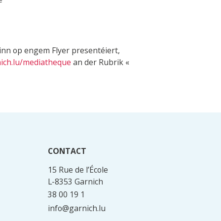
inn op engem Flyer presentéiert,
ich.lu/mediatheque
an der Rubrik «
CONTACT
15 Rue de l’École
L-8353 Garnich
38 00 19 1
info@garnich.lu