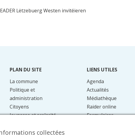
 LEADER Lëtzebuerg Westen invitéieren
PLAN DU SITE
LIENS UTILES
La commune
Agenda
Politique et
Actualités
administration
Médiathèque
Citoyens
Raider online
Jeunesse et scolarité
Formulaires
Mobilité
Faq
informations collectées
Energie et
Contact