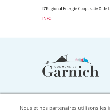
D’Regional Energie Cooperativ & de
INFO
Informations
du
pied
de
page
Nous et nos partenaires utilisons les 