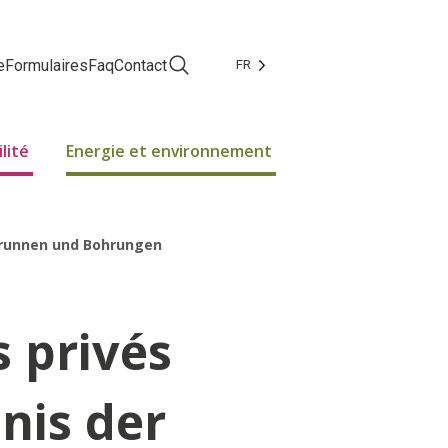
e
Formulaires
Faq
Contact
FR
Facebook
Instagram
lité
Energie et environnement
erbrunnen und Bohrungen
s privés
nis der