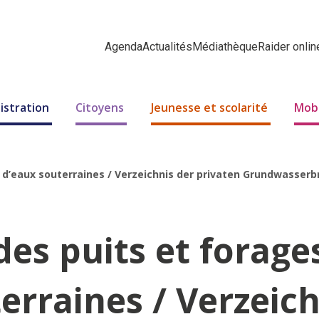
Agenda
Actualités
Médiathèque
Raider onlin
istration
Citoyens
Jeunesse et scolarité
Mobi
és d’eaux souterraines / Verzeichnis der privaten Grundwass
des puits et forage
erraines / Verzeich