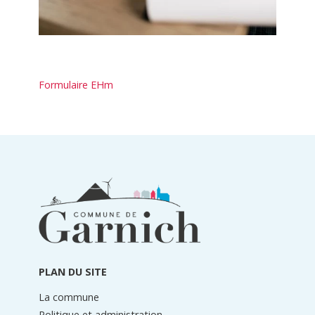
Formulaire EHm
Informations
du
pied
de
page
PLAN DU SITE
La commune
Politique et administration