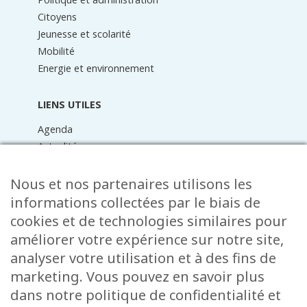
Citoyens
Jeunesse et scolarité
Mobilité
Energie et environnement
LIENS UTILES
Agenda
Actualités
Médiathèque
Raider online
Nous et nos partenaires utilisons les
Formulaires
informations collectées par le biais de
Faq
cookies et de technologies similaires pour
Contact
améliorer votre expérience sur notre site,
analyser votre utilisation et à des fins de
CONTACT
marketing. Vous pouvez en savoir plus
15 Rue de l’École
dans notre politique de confidentialité et
L-8353 Garnich