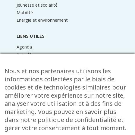
Jeunesse et scolarité
Mobilité
Energie et environnement
LIENS UTILES
Agenda
Actualités
Médiathèque
Raider online
Nous et nos partenaires utilisons les
Formulaires
informations collectées par le biais de
Faq
cookies et de technologies similaires pour
Contact
améliorer votre expérience sur notre site,
analyser votre utilisation et à des fins de
CONTACT
marketing. Vous pouvez en savoir plus
15 Rue de l’École
dans notre politique de confidentialité et
L-8353 Garnich
gérer votre consentement à tout moment.
38 00 19 1