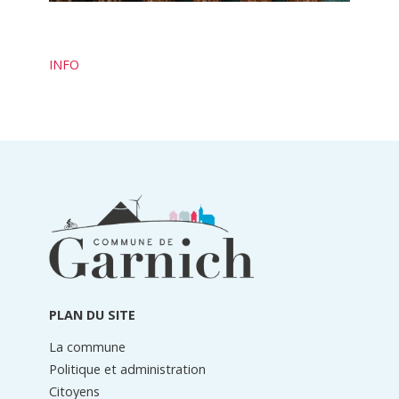
INFO
Informations
du
pied
de
page
PLAN DU SITE
La commune
Politique et administration
Citoyens