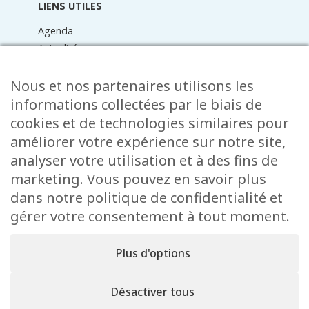
LIENS UTILES
Agenda
Actualités
Médiathèque
Raider online
Nous et nos partenaires utilisons les
Formulaires
informations collectées par le biais de
Faq
cookies et de technologies similaires pour
Contact
améliorer votre expérience sur notre site,
analyser votre utilisation et à des fins de
CONTACT
marketing. Vous pouvez en savoir plus
15 Rue de l’École
dans notre politique de confidentialité et
L-8353 Garnich
gérer votre consentement à tout moment.
38 00 19 1
info@garnich.lu
Plus d'options
Facebook
Instagram
Désactiver tous