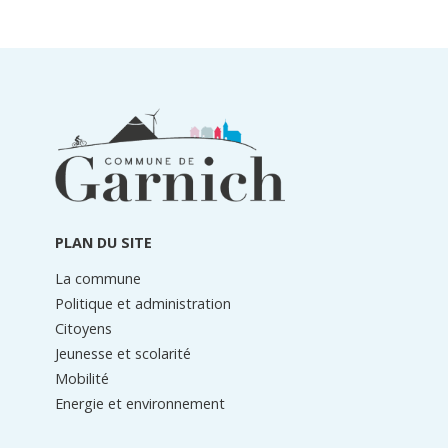
Informations
du
pied
de
page
PLAN DU SITE
La commune
Politique et administration
Citoyens
Jeunesse et scolarité
Mobilité
Energie et environnement