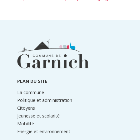
Informations
du
pied
de
page
PLAN DU SITE
La commune
Politique et administration
Citoyens
Jeunesse et scolarité
Mobilité
Energie et environnement