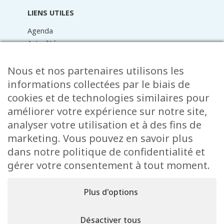
LIENS UTILES
Agenda
Actualités
Médiathèque
Raider online
Nous et nos partenaires utilisons les
Formulaires
informations collectées par le biais de
Faq
cookies et de technologies similaires pour
Contact
améliorer votre expérience sur notre site,
analyser votre utilisation et à des fins de
CONTACT
marketing. Vous pouvez en savoir plus
15 Rue de l’École
dans notre politique de confidentialité et
L-8353 Garnich
gérer votre consentement à tout moment.
38 00 19 1
info@garnich.lu
Plus d'options
Facebook
Instagram
Désactiver tous