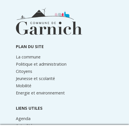
Informations
du
pied
de
page
PLAN DU SITE
La commune
Politique et administration
Citoyens
Jeunesse et scolarité
Mobilité
Energie et environnement
LIENS UTILES
Agenda
Actualités