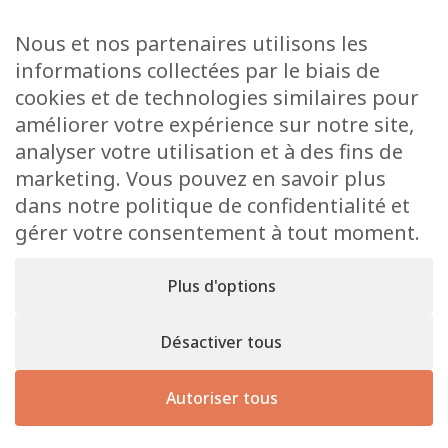
Médiathèque
Raider online
Nous et nos partenaires utilisons les
Formulaires
informations collectées par le biais de
Faq
cookies et de technologies similaires pour
Contact
améliorer votre expérience sur notre site,
analyser votre utilisation et à des fins de
CONTACT
marketing. Vous pouvez en savoir plus
15 Rue de l’École
dans notre politique de confidentialité et
L-8353 Garnich
gérer votre consentement à tout moment.
38 00 19 1
info@garnich.lu
Plus d'options
Facebook
Instagram
Désactiver tous
Mentions
Tous droits de reproduction et de diffusion
légales
Autoriser tous
réservés © 2026 Garnich
Site
réali
Mentions légales
Cookies