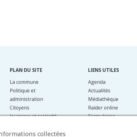
PLAN DU SITE
LIENS UTILES
La commune
Agenda
Politique et
Actualités
administration
Médiathèque
Citoyens
Raider online
Jeunesse et scolarité
Formulaires
Mobilité
Faq
informations collectées
Energie et
Contact