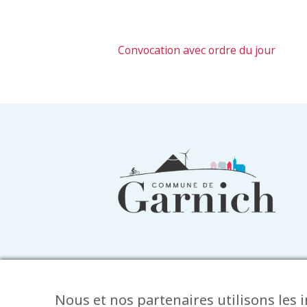
Convocation avec ordre du jour
Informations
du
pied
de
page
Nous et nos partenaires utilisons les 