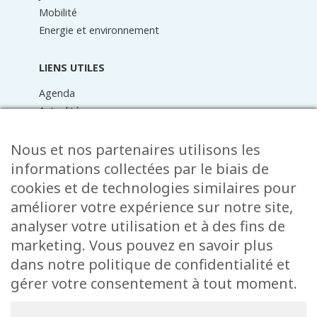
Mobilité
Energie et environnement
LIENS UTILES
Agenda
Actualités
Médiathèque
Raider online
Nous et nos partenaires utilisons les
Formulaires
informations collectées par le biais de
Faq
cookies et de technologies similaires pour
Contact
améliorer votre expérience sur notre site,
analyser votre utilisation et à des fins de
CONTACT
marketing. Vous pouvez en savoir plus
15 Rue de l’École
dans notre politique de confidentialité et
L-8353 Garnich
gérer votre consentement à tout moment.
38 00 19 1
info@garnich.lu