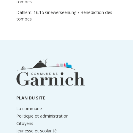
tombes
Dahlem: 16.15 Griewerseenung / Bénédiction des
tombes
Informations
du
pied
de
page
PLAN DU SITE
La commune
Politique et administration
Citoyens
Jeunesse et scolarité