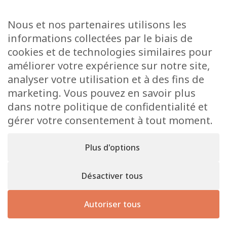
Médiathèque
Raider online
Nous et nos partenaires utilisons les
Formulaires
informations collectées par le biais de
Faq
cookies et de technologies similaires pour
Contact
améliorer votre expérience sur notre site,
analyser votre utilisation et à des fins de
CONTACT
marketing. Vous pouvez en savoir plus
15 Rue de l’École
dans notre politique de confidentialité et
L-8353 Garnich
gérer votre consentement à tout moment.
38 00 19 1
info@garnich.lu
Plus d'options
Facebook
Instagram
Désactiver tous
Mentions
Tous droits de reproduction et de diffusion
légales
Autoriser tous
réservés © 2026 Garnich
Site