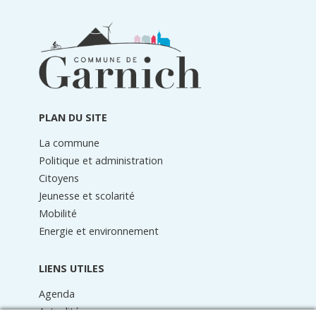
Informations
du
pied
de
page
PLAN DU SITE
La commune
Politique et administration
Citoyens
Jeunesse et scolarité
Mobilité
Energie et environnement
LIENS UTILES
Agenda
Actualités