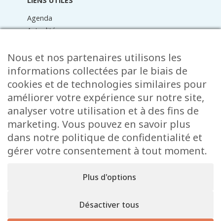
LIENS UTILES
Agenda
Actualités
Médiathèque
Raider online
Nous et nos partenaires utilisons les
Formulaires
informations collectées par le biais de
Faq
cookies et de technologies similaires pour
Contact
améliorer votre expérience sur notre site,
analyser votre utilisation et à des fins de
CONTACT
marketing. Vous pouvez en savoir plus
15 Rue de l’École
dans notre politique de confidentialité et
L-8353 Garnich
gérer votre consentement à tout moment.
38 00 19 1
info@garnich.lu
Plus d'options
Facebook
Instagram
Désactiver tous
Mentions