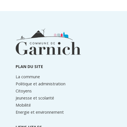
Informations
du
pied
de
page
PLAN DU SITE
La commune
Politique et administration
Citoyens
Jeunesse et scolarité
Mobilité
Energie et environnement