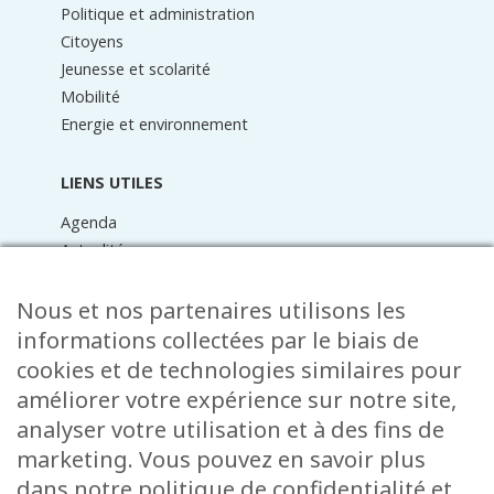
Politique et administration
Citoyens
Jeunesse et scolarité
Mobilité
Energie et environnement
LIENS UTILES
Agenda
Actualités
Médiathèque
Raider online
Nous et nos partenaires utilisons les
Formulaires
informations collectées par le biais de
Faq
cookies et de technologies similaires pour
Contact
améliorer votre expérience sur notre site,
analyser votre utilisation et à des fins de
CONTACT
marketing. Vous pouvez en savoir plus
15 Rue de l’École
dans notre politique de confidentialité et