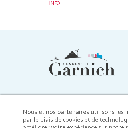
INFO
Informations
du
pied
de
page
Nous et nos partenaires utilisons les 
par le biais de cookies et de technolog
améliorer votre expérience sur notre s