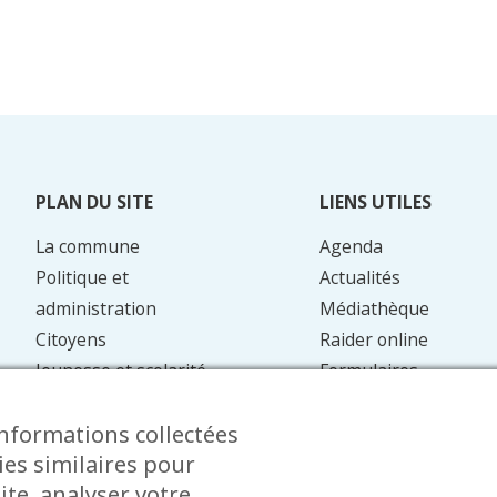
PLAN DU SITE
LIENS UTILES
La commune
Agenda
Politique et
Actualités
administration
Médiathèque
Citoyens
Raider online
Jeunesse et scolarité
Formulaires
Mobilité
Faq
informations collectées
Energie et
Contact
ies similaires pour
environnement
ite, analyser votre