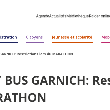
Agenda
Actualités
Médiathèque
Raider onlin
istration
Citoyens
Jeunesse et scolarité
Mobi
GARNICH: Restrictions lors du MARATHON
 BUS GARNICH: Res
ARATHON