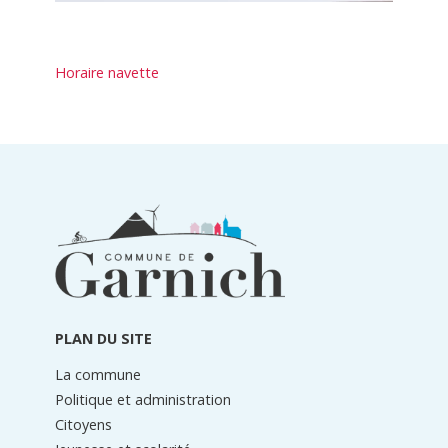
Horaire navette
Informations
du
pied
de
page
PLAN DU SITE
La commune
Politique et administration
Citoyens