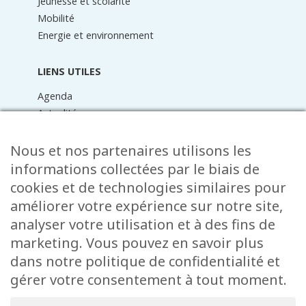
Jeunesse et scolarité
Mobilité
Energie et environnement
LIENS UTILES
Agenda
Actualités
Médiathèque
Raider online
Nous et nos partenaires utilisons les
Formulaires
informations collectées par le biais de
Faq
cookies et de technologies similaires pour
Contact
améliorer votre expérience sur notre site,
analyser votre utilisation et à des fins de
CONTACT
marketing. Vous pouvez en savoir plus
15 Rue de l’École
dans notre politique de confidentialité et
L-8353 Garnich
gérer votre consentement à tout moment.
38 00 19 1