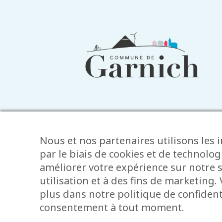
Informations
du
pied
de
page
Nous et nos partenaires utilisons les 
par le biais de cookies et de technolog
améliorer votre expérience sur notre s
utilisation et à des fins de marketing
plus dans notre politique de confidenti
Mentions
consentement à tout moment.
Tous droits de reproduction et de dif
légales