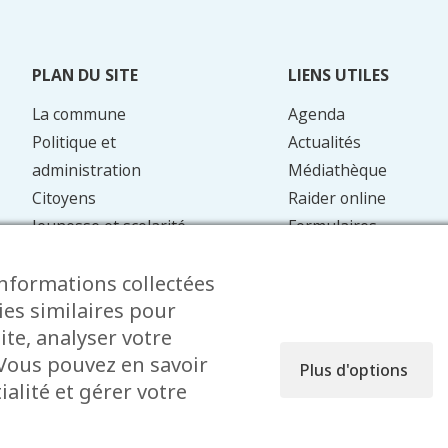
PLAN DU SITE
LIENS UTILES
La commune
Agenda
Politique et
Actualités
administration
Médiathèque
Citoyens
Raider online
Jeunesse et scolarité
Formulaires
Mobilité
Faq
informations collectées
Energie et
Contact
ies similaires pour
environnement
ite, analyser votre
. Vous pouvez en savoir
Plus d'options
alité et gérer votre
fusion réservés © 2026 Garnich