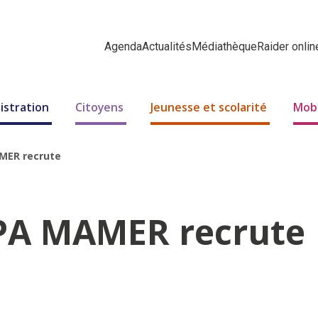
Agenda
Actualités
Médiathèque
Raider onlin
istration
Citoyens
Jeunesse et scolarité
Mobi
AMER recrute
IPA MAMER recrute