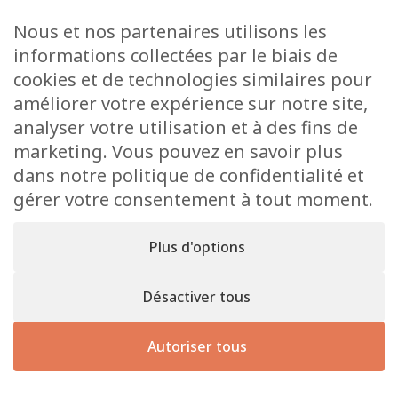
Médiathèque
Raider online
Nous et nos partenaires utilisons les
Formulaires
informations collectées par le biais de
Faq
cookies et de technologies similaires pour
Contact
améliorer votre expérience sur notre site,
analyser votre utilisation et à des fins de
CONTACT
marketing. Vous pouvez en savoir plus
15 Rue de l’École
dans notre politique de confidentialité et
L-8353 Garnich
gérer votre consentement à tout moment.
38 00 19 1
info@garnich.lu
Plus d'options
Facebook
Instagram
Désactiver tous
Mentions
Tous droits de reproduction et de diffusion
légales
Autoriser tous
réservés © 2026 Garnich
Site
réali
Mentions légales
Cookies