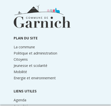
Informations
du
pied
de
page
PLAN DU SITE
La commune
Politique et administration
Citoyens
Jeunesse et scolarité
Mobilité
Energie et environnement
LIENS UTILES
Agenda
Actualités