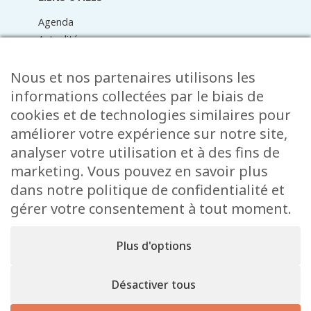
Agenda
Actualités
Médiathèque
Raider online
Nous et nos partenaires utilisons les
Formulaires
informations collectées par le biais de
Faq
cookies et de technologies similaires pour
Contact
améliorer votre expérience sur notre site,
analyser votre utilisation et à des fins de
CONTACT
marketing. Vous pouvez en savoir plus
15 Rue de l’École
dans notre politique de confidentialité et
L-8353 Garnich
gérer votre consentement à tout moment.
38 00 19 1
info@garnich.lu
Plus d'options
Facebook
Instagram
Désactiver tous
Mentions