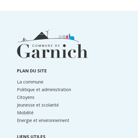
Informations
du
pied
de
page
PLAN DU SITE
La commune
Politique et administration
Citoyens
Jeunesse et scolarité
Mobilité
Energie et environnement
LIENS UTILES