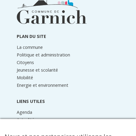
du
pied
de
page
PLAN DU SITE
La commune
Politique et administration
Citoyens
Jeunesse et scolarité
Mobilité
Energie et environnement
LIENS UTILES
Agenda
Actualités
Médiathèque
Raider online