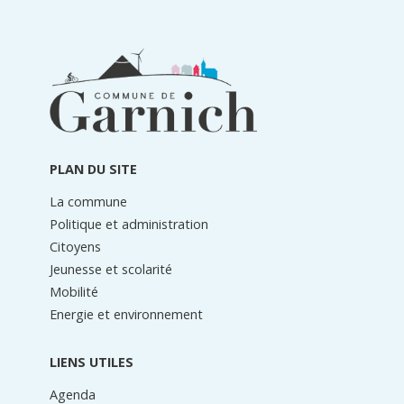
Informations
du
pied
de
page
PLAN DU SITE
La commune
Politique et administration
Citoyens
Jeunesse et scolarité
Mobilité
Energie et environnement
LIENS UTILES
Agenda