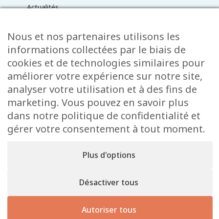
Actualités
Médiathèque
Raider online
Nous et nos partenaires utilisons les
Formulaires
informations collectées par le biais de
Faq
cookies et de technologies similaires pour
Contact
améliorer votre expérience sur notre site,
analyser votre utilisation et à des fins de
CONTACT
marketing. Vous pouvez en savoir plus
15 Rue de l’École
dans notre politique de confidentialité et
L-8353 Garnich
gérer votre consentement à tout moment.
38 00 19 1
info@garnich.lu
Plus d'options
Facebook
Instagram
Désactiver tous
Mentions
Tous droits de reproduction et de diffusion
légales
Autoriser tous
réservés © 2026 Garnich