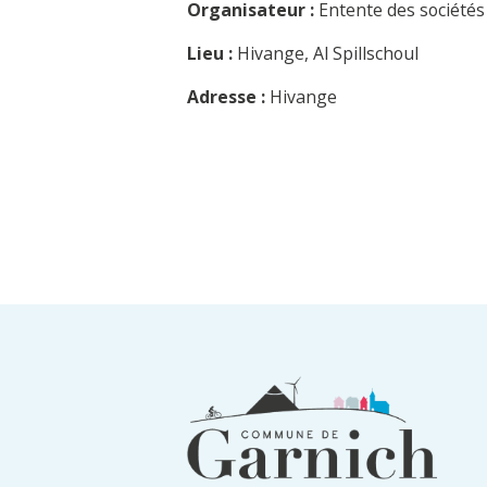
Organisateur :
Entente des société
Lieu :
Hivange, Al Spillschoul
Adresse :
Hivange
Informations
du
pied
de