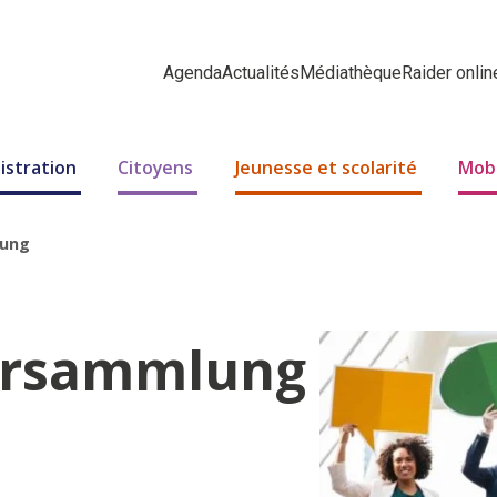
Agenda
Actualités
Médiathèque
Raider onlin
istration
Citoyens
Jeunesse et scolarité
Mobi
lung
ersammlung