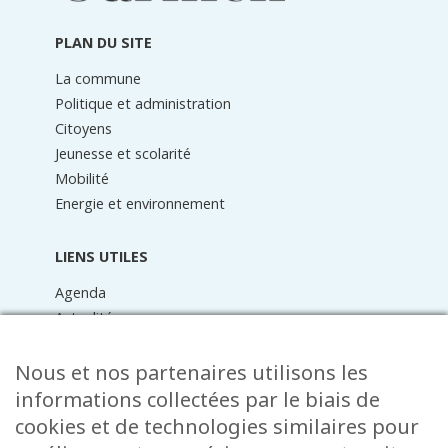
page
PLAN DU SITE
La commune
Politique et administration
Citoyens
Jeunesse et scolarité
Mobilité
Energie et environnement
LIENS UTILES
Agenda
Actualités
Médiathèque
Raider online
Nous et nos partenaires utilisons les
Formulaires
informations collectées par le biais de
Faq
cookies et de technologies similaires pour
Contact