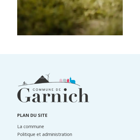
Informations
du
pied
de
page
PLAN DU SITE
La commune
Politique et administration