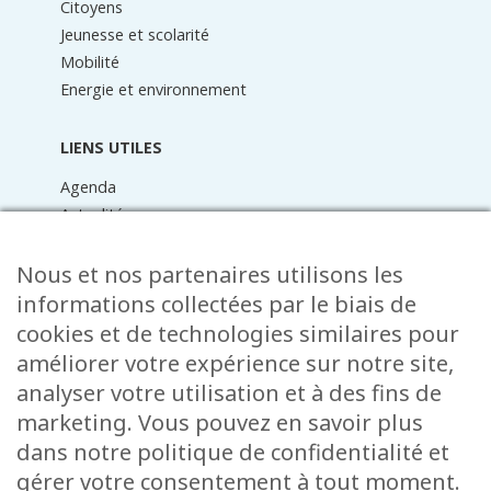
Citoyens
Jeunesse et scolarité
Mobilité
Energie et environnement
LIENS UTILES
Agenda
Actualités
Médiathèque
Raider online
Nous et nos partenaires utilisons les
Formulaires
informations collectées par le biais de
Faq
cookies et de technologies similaires pour
Contact
améliorer votre expérience sur notre site,
analyser votre utilisation et à des fins de
CONTACT
marketing. Vous pouvez en savoir plus
15 Rue de l’École
dans notre politique de confidentialité et
L-8353 Garnich
gérer votre consentement à tout moment.