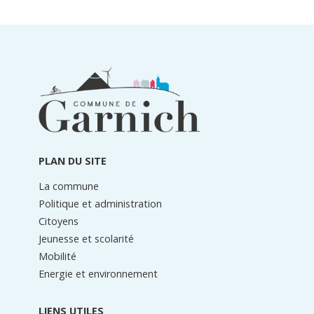
Informations
du
pied
de
page
PLAN DU SITE
La commune
Politique et administration
Citoyens
Jeunesse et scolarité
Mobilité
Energie et environnement
LIENS UTILES