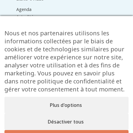
Agenda
Actualités
Médiathèque
Raider online
Nous et nos partenaires utilisons les
Formulaires
informations collectées par le biais de
Faq
cookies et de technologies similaires pour
Contact
améliorer votre expérience sur notre site,
analyser votre utilisation et à des fins de
CONTACT
marketing. Vous pouvez en savoir plus
15 Rue de l’École
dans notre politique de confidentialité et
L-8353 Garnich
gérer votre consentement à tout moment.
38 00 19 1
info@garnich.lu
Plus d'options
Facebook
Instagram
Désactiver tous
Mentions