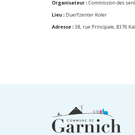
Organisateur :
Commission des seni
Lieu :
Duerfzenter Koler
Adresse :
38, rue Principale, 8376 Ka
Informations
du
pied
de