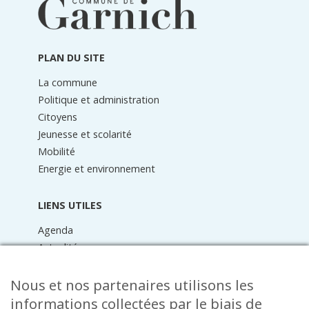
pied
de
page
PLAN DU SITE
La commune
Politique et administration
Citoyens
Jeunesse et scolarité
Mobilité
Energie et environnement
LIENS UTILES
Agenda
Actualités
Médiathèque
Raider online
Nous et nos partenaires utilisons les
Formulaires
informations collectées par le biais de