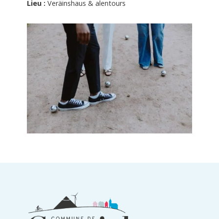
Lieu :
Veräinshaus & alentours
Informations
du