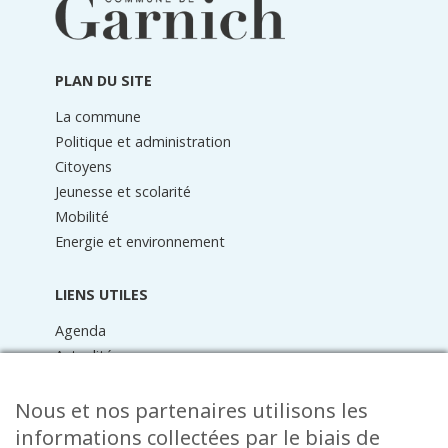
pied
de
page
PLAN DU SITE
La commune
Politique et administration
Citoyens
Jeunesse et scolarité
Mobilité
Energie et environnement
LIENS UTILES
Agenda
Actualités
Médiathèque
Raider online
Nous et nos partenaires utilisons les
Formulaires
informations collectées par le biais de