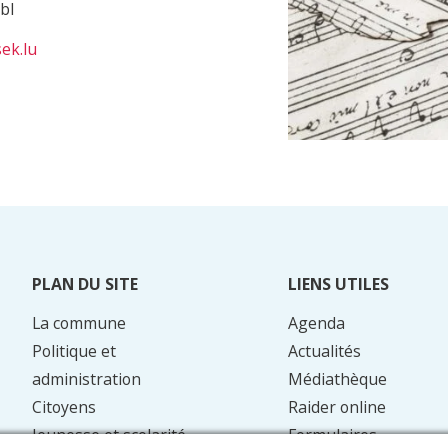
bl
ek.lu
PLAN DU SITE
LIENS UTILES
La commune
Agenda
Politique et
Actualités
administration
Médiathèque
Citoyens
Raider online
Jeunesse et scolarité
Formulaires