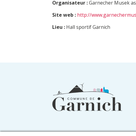
Organisateur :
Garnecher Musek as
Site web :
http://www.garnechermus
Lieu :
Hall sportif Garnich
Informations
du
pied
de
page