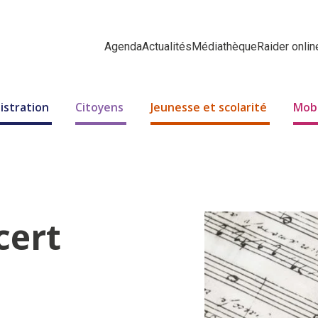
Agenda
Actualités
Médiathèque
Raider onlin
istration
Citoyens
Jeunesse et scolarité
Mobi
cert