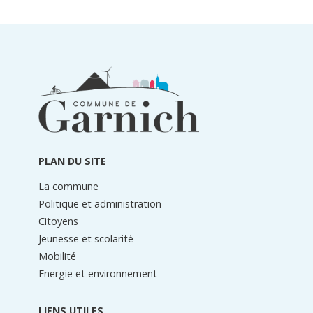
Informations
du
pied
de
page
PLAN DU SITE
La commune
Politique et administration
Citoyens
Jeunesse et scolarité
Mobilité
Energie et environnement
LIENS UTILES