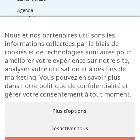
Agenda
Actualités
Médiathèque
Raider online
Nous et nos partenaires utilisons les
Formulaires
informations collectées par le biais de
Faq
cookies et de technologies similaires pour
Contact
améliorer votre expérience sur notre site,
analyser votre utilisation et à des fins de
CONTACT
marketing. Vous pouvez en savoir plus
15 Rue de l’École
dans notre politique de confidentialité et
L-8353 Garnich
gérer votre consentement à tout moment.
38 00 19 1
info@garnich.lu
Plus d'options
Facebook
Instagram
Désactiver tous
Mentions