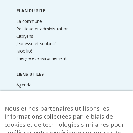
page
PLAN DU SITE
La commune
Politique et administration
Citoyens
Jeunesse et scolarité
Mobilité
Energie et environnement
LIENS UTILES
Agenda
Actualités
Médiathèque
Raider online
Nous et nos partenaires utilisons les
Formulaires
informations collectées par le biais de
Faq
cookies et de technologies similaires pour
Contact
améliorer votre expérience sur notre site,