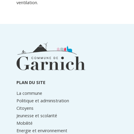
ventilation.
Informations
du
pied
de
page
PLAN DU SITE
La commune
Politique et administration
Citoyens
Jeunesse et scolarité
Mobilité
Energie et environnement