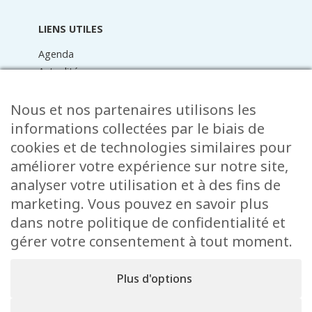
LIENS UTILES
Agenda
Actualités
Médiathèque
Raider online
Nous et nos partenaires utilisons les
Formulaires
informations collectées par le biais de
Faq
cookies et de technologies similaires pour
Contact
améliorer votre expérience sur notre site,
analyser votre utilisation et à des fins de
CONTACT
marketing. Vous pouvez en savoir plus
15 Rue de l’École
dans notre politique de confidentialité et
L-8353 Garnich
gérer votre consentement à tout moment.
38 00 19 1
info@garnich.lu
Plus d'options
Facebook
Instagram