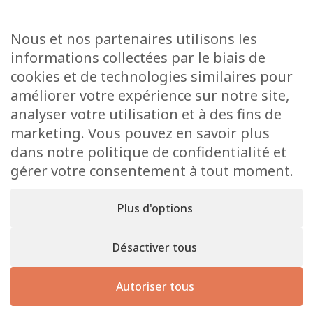
Actualités
Médiathèque
Raider online
Nous et nos partenaires utilisons les
Formulaires
informations collectées par le biais de
Faq
cookies et de technologies similaires pour
Contact
améliorer votre expérience sur notre site,
analyser votre utilisation et à des fins de
CONTACT
marketing. Vous pouvez en savoir plus
15 Rue de l’École
dans notre politique de confidentialité et
L-8353 Garnich
gérer votre consentement à tout moment.
38 00 19 1
info@garnich.lu
Plus d'options
Facebook
Instagram
Désactiver tous
Mentions
Tous droits de reproduction et de diffusion
légales
Autoriser tous
réservés © 2026 Garnich
Site