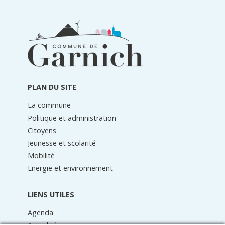
Informations
du
pied
de
page
PLAN DU SITE
La commune
Politique et administration
Citoyens
Jeunesse et scolarité
Mobilité
Energie et environnement
LIENS UTILES
Agenda