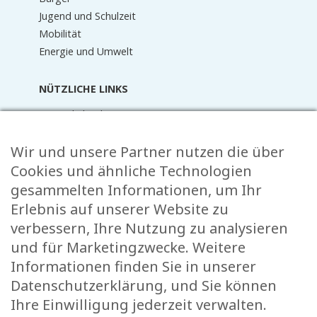
Jugend und Schulzeit
Mobilität
Energie und Umwelt
NÜTZLICHE LINKS
Terminkalender
Aktuelles
Wir und unsere Partner nutzen die über
Mediathek
Raider Online
Cookies und ähnliche Technologien
Formulare
gesammelten Informationen, um Ihr
FAQ
Erlebnis auf unserer Website zu
Kontakt
verbessern, Ihre Nutzung zu analysieren
und für Marketingzwecke. Weitere
KONTAKT
Informationen finden Sie in unserer
Rue de l’École 15,
Datenschutzerklärung, und Sie können
, L-8353 Garnich
Ihre Einwilligung jederzeit verwalten.
38 00 19 1