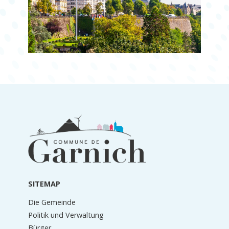
Informationen
in
der
Fußzeile
SITEMAP
Die Gemeinde
Politik und Verwaltung
Bürger