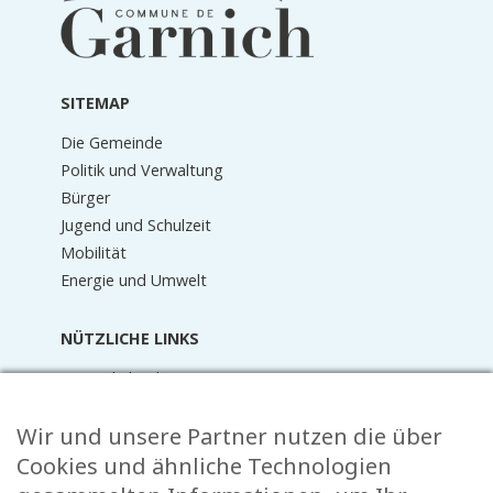
der
Fußzeile
SITEMAP
Die Gemeinde
Politik und Verwaltung
Bürger
Jugend und Schulzeit
Mobilität
Energie und Umwelt
NÜTZLICHE LINKS
Terminkalender
Aktuelles
Wir und unsere Partner nutzen die über
Mediathek
Raider Online
Cookies und ähnliche Technologien
Formulare