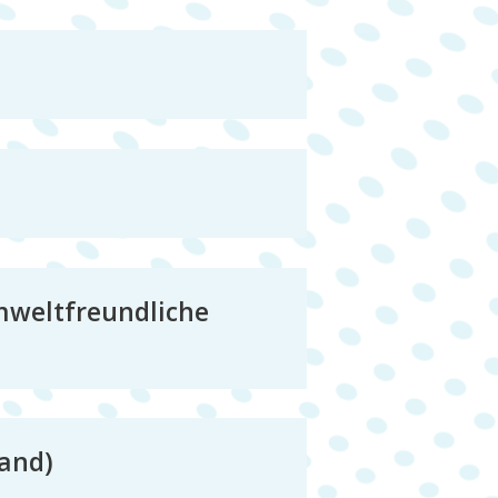
mweltfreundliche
Band)