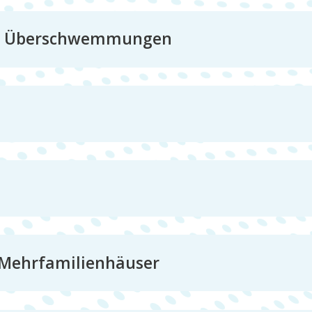
nd Überschwemmungen
/ Mehrfamilienhäuser