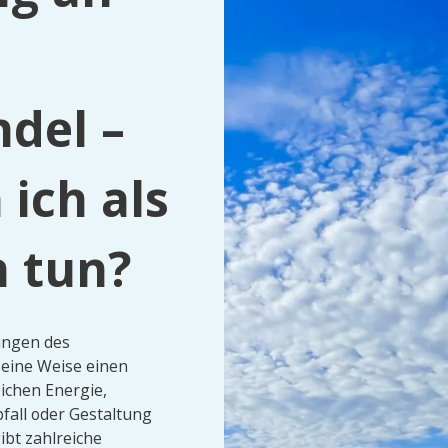
del –
ich als
n tun?
ungen des
seine Weise einen
eichen Energie,
bfall oder Gestaltung
bt zahlreiche